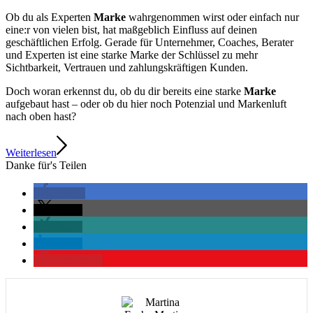
hochprofitables Experten Business aufzubauen. Mein Motto: „Raus aus
der Mittelklasse – hinein in die lukrative Experten Liga für Premium-
Kunden und Premium-Umsatz“.
Du willst mehr wissen? Dann hol Dir mein
Buch „Digital Expert
Branding“
oder stöbere in meinem
Podcast „Status:ausgebucht“
Oder noch besser, l
ass uns sprechen
und ich zeige dir deinen smarten
Weg in die Experten-Liga.
www.martina-fuchs.com/redesign
von
Martina Fuchs
https://www.martina-fuchs.com/wp-content/uploads/2025/02/Bist-
Du-eine-echte-Marke-Martina-Fuchs-EP-306.png
800
800
Martina
Fuchs
https://www.martina-fuchs.com/wp-
content/uploads/2020/01/Martina-Fuchs-Logo-2020-Web400px.jpg
Martina Fuchs
2025-02-27 06:00:00
2025-02-26 16:32:29
Bist du
eine echte Marke oder nur ein Name unter vielen? 5
Schlüsselindikatoren verraten es dir
Seite 5 von 10
«
‹
3
4
5
6
7
›
»