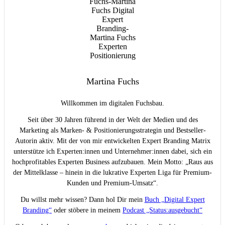
Neueste Beiträge
Podcast-Gastauftritt mit Signalwirkung: Vom Mikrofon direkt
auf die KI-Empfehlungsliste
Vom Unternehmer zum Biohacker – die Geschichte eines
radikalen Business-Resets mit Jürgen Klanert
3 Fatale Denkfehler – warum Claude & Co. deine
Konkurrenz empfiehlt und nicht dich!
„ChatGPT hat Sie empfohlen!“: Wie ich dank KI eine tolle