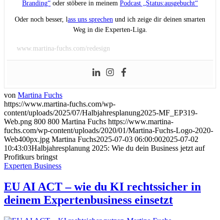
Branding“
oder stöbere in meinem
Podcast „Status:ausgebucht“
Oder noch besser, l
ass uns sprechen
und ich zeige dir deinen smarten
Weg in die Experten-Liga.
www.martina-fuchs.com/redesign
von
Martina Fuchs
https://www.martina-fuchs.com/wp-
content/uploads/2025/07/Halbjahresplanung2025-MF_EP319-
Web.png
800
800
Martina Fuchs
https://www.martina-
fuchs.com/wp-content/uploads/2020/01/Martina-Fuchs-Logo-2020-
Web400px.jpg
Martina Fuchs
2025-07-03 06:00:00
2025-07-02
10:43:03
Halbjahresplanung 2025: Wie du dein Business jetzt auf
Profitkurs bringst
Experten Business
EU AI ACT – wie du KI rechtssicher in
deinem Expertenbusiness einsetzt