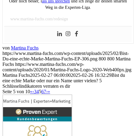
Kundin mit 5-stelligem Auftrag gewonnen habe
KI-Empfehlungsliste: So schaffst du es als Experte auf die
begehrte Shortlist!
Kategorien
Kategorien
2026 Copyright Martina Fuchs | Created with Love
Link zu Facebook
Link zu Facebook
Link zu Youtube
Link zu LinkedIn
Link zu Pinterest
Link zu Rss dieser Seite
Link zu Instagram
Link zu Instagram
Impressum
Datenschutz