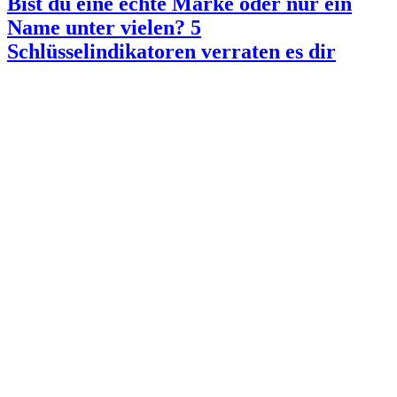
Bist du eine echte Marke oder nur ein
Name unter vielen? 5
Schlüsselindikatoren verraten es dir
Ob du als Experten
Marke
wahrgenommen wirst oder einfach nur
eine:r von vielen bist, hat maßgeblich Einfluss auf deinen
geschäftlichen Erfolg. Gerade für Unternehmer, Coaches, Berater
und Experten ist eine starke Marke der Schlüssel zu mehr
Sichtbarkeit, Vertrauen und zahlungskräftigen Kunden.
Doch woran erkennst du, ob du dir bereits eine starke
Marke
aufgebaut hast – oder ob du hier noch Potenzial und Markenluft
nach oben hast?
Weiterlesen
Danke für's Teilen
teilen
teilen