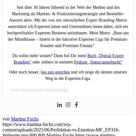
Seit über 30 Jahren führend in der Welt der Medien und des
Marketing als Marken- & Positionierungsstrategin und Bestseller-
Autorin aktiv. Mit der von mir entwickelten Expert Branding Matrix
unterstütze ich Experten:innen und Unternehmer:innen dabei, sich ein
hochprofitables Experten Business aufzubauen. Mein Motto: „Raus aus
der Mittelklasse – hinein in die lukrative Experten Liga für Premium-
Kunden und Premium-Umsatz“.
Du willst mehr wissen? Dann hol Dir mein
Buch „Digital Expert
Branding“
oder stöbere in meinem
Podcast „Status:ausgebucht“
Oder noch besser, l
ass uns sprechen
und ich zeige dir deinen smarten
Weg in die Experten-Liga.
www.martina-fuchs.com/redesign
von
Martina Fuchs
https://www.martina-fuchs.com/wp-
content/uploads/2025/06/Perfektion-vs-Emotion-MF_EP316-
Webseite.png
800
800
Martina Fuchs
https://www.martina-