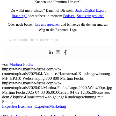
Kunden und Premium-Umsatz“.
Du willst mehr wissen? Dann hol Dir mein
Buch „Digital Expert
Branding“
oder stöbere in meinem
Podcast „Status:ausgebucht“
Oder noch besser, l
ass uns sprechen
und ich zeige dir deinen smarten
Weg in die Experten-Liga.
www.martina-fuchs.com/redesign
von
Martina Fuchs
https://www.martina-fuchs.com/wp-
content/uploads/2025/04/Akquise-Hamsterrad-Kundengewinnung-
MF_EP310-Webseite.png
800
800
Martina Fuchs
https://www.martina-fuchs.com/wp-
content/uploads/2020/01/Martina-Fuchs-Logo-2020-Web400px.jpg
Martina Fuchs
2025-04-03 06:00:00
2025-04-02 12:06:20
Raus aus
dem Akquise-Hamsterrad – so gelingt Kundengewinnung mit
Strategie
Experten Business
,
ExpertenMarketing