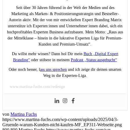
Seit über 30 Jahren führend in der Welt der Medien und des
Marketing als Marken- & Positionierungsstrategin und Bestseller-
Autorin aktiv. Mit der von mir entwickelten Expert Branding Matrix
unterstütze ich Experten:innen und Unternehmer:innen dabei, sich ein
hochprofitables Experten Business aufzubauen. Mein Motto: „Raus aus
der Mittelklasse – hinein in die lukrative Experten Liga für Premium-
Kunden und Premium-Umsatz“.
Du willst mehr wissen? Dann hol Dir mein
Buch „Digital Expert
Branding“
oder stöbere in meinem
Podcast „Status:ausgebucht“
Oder noch besser, l
ass uns sprechen
und ich zeige dir deinen smarten
Weg in die Experten-Liga.
www.martina-fuchs.com/redesign
von
Martina Fuchs
https://www.martina-fuchs.com/wp-content/uploads/2025/04/3-
Gruende-warum-Kunden-nicht-kaufen-MF_EP311-Webseite.png
800
800
Martina Fuchs
https://www.martina-fuchs.com/wp-