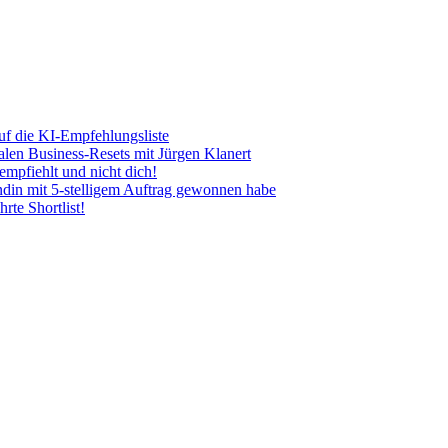
uf die KI-Empfehlungsliste
len Business-Resets mit Jürgen Klanert
mpfiehlt und nicht dich!
ndin mit 5-stelligem Auftrag gewonnen habe
rte Shortlist!