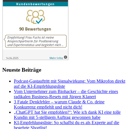
Neueste Beiträge
Podcast-Gastauftritt mit Signalwirkung: Vom Mikrofon direkt
auf die KI-Empfehlungsliste
Vom Unternehmer zum Biohacker – die Geschichte eines
radikalen Business-Resets mit Jürgen Klanert
3 Fatale Denkfehler – warum Claude & Co. deine
Konkurrenz empfiehlt und nicht dich!
„ChatGPT hat Sie empfohlen!“: Wie ich dank KI eine tolle
Kundin mit 5-stelligem Auftrag gewonnen habe
KI-Empfehlungsliste: So schaffst du es als Experte auf die
begehrte Shortlist!