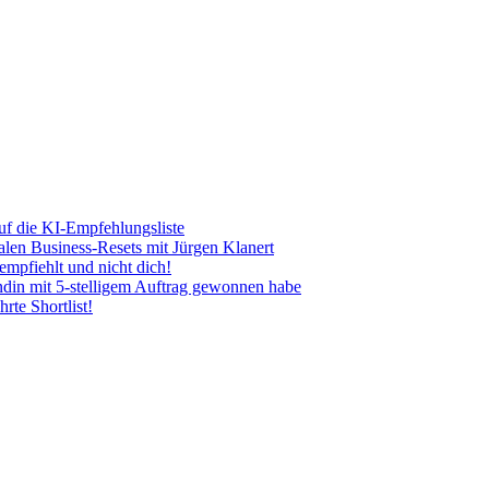
uf die KI-Empfehlungsliste
len Business-Resets mit Jürgen Klanert
mpfiehlt und nicht dich!
ndin mit 5-stelligem Auftrag gewonnen habe
rte Shortlist!