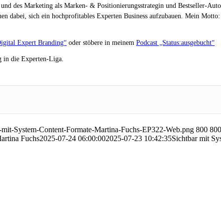
 und des Marketing als Marken- & Positionierungsstrategin und Bestseller-Auto
en dabei, sich ein hochprofitables Experten Business aufzubauen. Mein Motto: „
igital Expert Branding“
oder stöbere in meinem
Podcast „Status:ausgebucht“
 in die Experten-Liga.
ar-mit-System-Content-Formate-Martina-Fuchs-EP322-Web.png
800
80
artina Fuchs
2025-07-24 06:00:00
2025-07-23 10:42:35
Sichtbar mit Sy