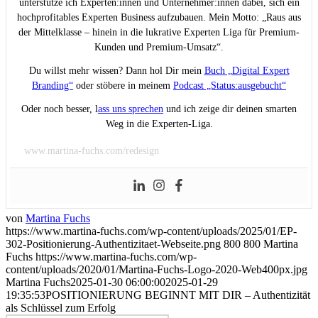
unterstütze ich Experten:innen und Unternehmer:innen dabei, sich ein
hochprofitables Experten Business aufzubauen. Mein Motto: „Raus aus
der Mittelklasse – hinein in die lukrative Experten Liga für Premium-
Kunden und Premium-Umsatz“.
Du willst mehr wissen? Dann hol Dir mein
Buch „Digital Expert
Branding“
oder stöbere in meinem
Podcast „Status:ausgebucht“
Oder noch besser, l
ass uns sprechen
und ich zeige dir deinen smarten
Weg in die Experten-Liga.
www.martina-fuchs.com/redesign
von
Martina Fuchs
https://www.martina-fuchs.com/wp-content/uploads/2025/01/EP-
302-Positionierung-Authentizitaet-Webseite.png
800
800
Martina
Fuchs
https://www.martina-fuchs.com/wp-
content/uploads/2020/01/Martina-Fuchs-Logo-2020-Web400px.jpg
Martina Fuchs
2025-01-30 06:00:00
2025-01-29
19:35:53
POSITIONIERUNG BEGINNT MIT DIR – Authentizität
als Schlüssel zum Erfolg