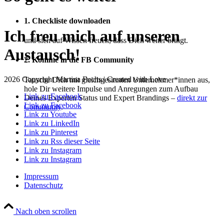
1. Checkliste downloaden
Ich freu mich auf unseren
und sich auf Wissen freuen, dass Dich weiter bringt.
Austausch!
2. Komme in die FB Community
2026 Copyright Martina Fuchs | Created with Love
Tausche Dich mit gleichgesinnten Unternehmer*innen aus,
hole Dir weitere Impulse und Anregungen zum Aufbau
Link zu Facebook
Deines Experten Status und Expert Brandings –
direkt zur
Link zu Facebook
Community
.
Link zu Youtube
Link zu LinkedIn
Link zu Pinterest
Link zu Rss dieser Seite
Link zu Instagram
Link zu Instagram
Impressum
Datenschutz
Nach oben scrollen